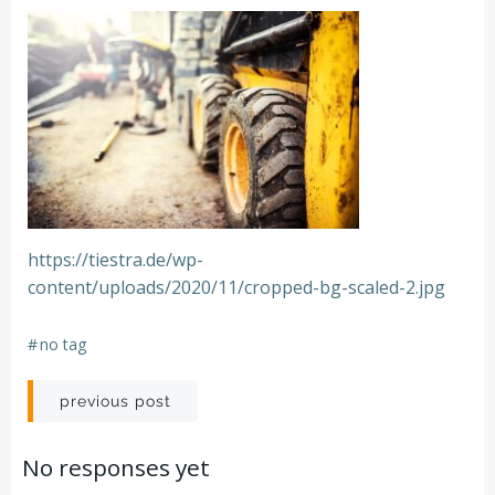
https://tiestra.de/wp-
content/uploads/2020/11/cropped-bg-scaled-2.jpg
#
no tag
Beitrags-
previous post
Navigation
No responses yet